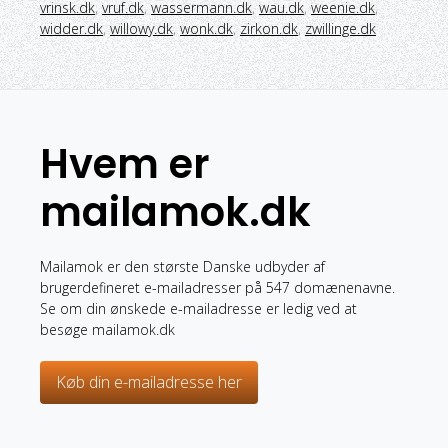
vrinsk.dk
,
vruf.dk
,
wassermann.dk
,
wau.dk
,
weenie.dk
,
widder.dk
,
willowy.dk
,
wonk.dk
,
zirkon.dk
,
zwillinge.dk
Hvem er
mailamok.dk
Mailamok er den største Danske udbyder af
brugerdefineret e-mailadresser på 547 domænenavne.
Se om din ønskede e-mailadresse er ledig ved at
besøge mailamok.dk
Køb din e-mailadresse her