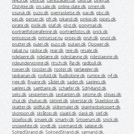
NykSj.dk
,
oere.dk
,
Oerestaden.dk
,
oeuf.dk
,
oinky.dk
,
Olstykke.dk
,
on-sale.dk
,
online-date.dk
,
ornen.dk
,
osuruk.dk
,
ouzo.dk
,
overraskelse.dk
,
pai.dk
,
pbc.dk
,
pei.dk
,
perser.dk
,
pfr.dk
,
pikand.dk
,
pinkie.dk
,
pipes.dk
,
pirate.dk
,
pislik.dk
,
plaf.dk
,
plyz.dk
,
ponymail.dk
,
portrætfotografering.dk
,
portrætfotos.dk
,
prick.dk
,
princesse.dk
,
prinsesse.nu
,
proev.dk
,
pruh.dk
,
prust.dk
,
prutter.dk
,
puler.dk
,
puss.dk
,
putain.dk
,
Qpower.dk
,
rabat.nu
,
radise.dk
,
rear.dk
,
reje.dk
,
resale.dk
,
ridelaere.dk
,
ridelære.dk
,
ridestævne.dk
,
ridestaevne.dk
,
rideundervisning.dk
,
ritsch.dk
,
Rø.dk
,
rødbull.dk
,
roever.dk
,
rooster.dk
,
rooter.dk
,
rørlægger.dk
,
røvbanan.dk
,
rovfuld.dk
,
Rudkobing.dk
,
rumpe.dk
,
ryf.dk
,
ryge.dk
,
Ryvang.dk
,
sådet.dk
,
sadet.dk
,
saelges.dk
,
sælges.dk
,
sagittaire.dk
,
schæfer.dk
,
SdrJylland.dk
,
seks.dk
,
sexperten.dk
,
sextanten.dk
,
sgisme.dk
,
shivas.dk
,
shut.dk
,
shutup.dk
,
siktiret.dk
,
silverstar.dk
,
Skaelskor.dk
,
skatter.dk
,
skillful.dk
,
skiltemaler.dk
,
skønhedsekspert.dk
,
skorpion.dk
,
skråtop.dk
,
slaatil.dk
,
slask.dk
,
slef.dk
,
slowfox.dk
,
smaek.dk
,
smarty.dk
,
Smoerum.dk
,
snick.dk
,
snowwhite.dk
,
snydt.dk
,
soemand.dk
,
søløve.dk
,
SolrødStrand.dk
,
SolroedStrand.dk
,
sømand.dk
,