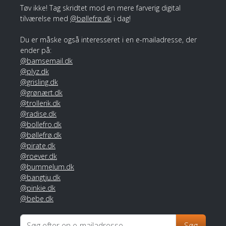
Tøv ikke! Tag skridtet mod en mere farverig digital
tilværelse med
@bøllefrø.dk
i dag!
Du er måske også interesseret i en e-mailadresse, der
ender på:
@bamsemail.dk
@plyz.dk
@grisling.dk
@grønært.dk
@trollerik.dk
@radise.dk
@bollefro.dk
@bøllefrø.dk
@pirate.dk
@roever.dk
@bummelum.dk
@bangtju.dk
@pinkie.dk
@bebe.dk
Søg