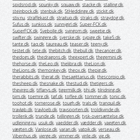
spidsrod.dk
,
spunky.dk
,
squaw.dk
,
stacke.dk
,
stalling.dk
,
steinbock.dk
,
stenbuk.dk
,
StHeddinge.dk
,
stickit.dk
,
stiv.nu
,
straffekast.dk
,
straitup.dk
,
straks.dk
,
straydog.dk
,
Sufus.dk
,
sunkiss.dk
,
sunnygirl.dk
,
Super-FCK.dk
,
SuperFCK.dk
,
Svebolle.dk
,
svingom.dk
,
sweetie.dk
,
swifter.dk
,
swingere.dk
,
syerske.dk
,
sypige.dk
,
take5.dk
,
tante.dk
,
taq.dk
,
taureau.dk
,
teaser.dk
,
teeny.dk
,
testet.dk
,
tete.dk
,
thebitch.dk
,
thebull.dk
,
thecancer.dk
,
thedogs.dk
,
thedragons.dk
,
theexpert.dk
,
thegemini.dk
,
thehorse.dk
,
theLeo.dk
,
thelibra.dk
,
theLion.dk
,
theLions.dk
,
themonkey.dk
,
theox.dk
,
thepig.dk
,
therabbits.dk
,
therat.dk
,
thesagittarius.dk
,
thescorpio.dk
,
thesheep.dk
,
thesnake.dk
,
thestud.dk
,
thetigers.dk
,
thevirgo.dk
,
tiffanys.dk
,
tigermilk.dk
,
tihi.dk
,
tilridning.dk
,
tjim.dk
,
toemre.dk
,
tøf.dk
,
toffee.dk
,
tommer.dk
,
tonic.dk
,
toohot.dk
,
tornerose.dk
,
tough.dk
,
trals.dk
,
tranquil.dk
,
travløb.dk
,
travloeb.dk
,
travsporten.dk
,
troldkvinde.dk
,
trollerik.dk
,
trunde.dk
,
tvillingen.dk
,
tysk-oversættelse.dk
,
udlejning.nu
,
usuk.dk
,
vaedder.dk
,
vædder.dk
,
vaegten.dk
,
vægten.dk
,
Vanlose.dk
,
varan.dk
,
vatpik.dk
,
verseau.dk
,
Vibenhus.dk
,
vierge.dk
,
vimmer.dk
,
virile.dk
,
vje.dk
,