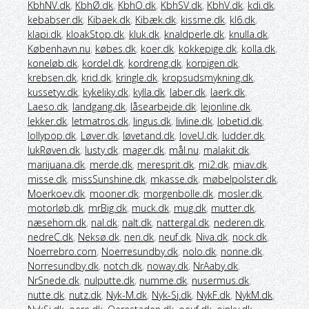
KbhNV.dk
,
KbhØ.dk
,
KbhO.dk
,
KbhSV.dk
,
KbhV.dk
,
kdi.dk
,
kebabser.dk
,
Kibaek.dk
,
Kibæk.dk
,
kissme.dk
,
kl6.dk
,
klapi.dk
,
kloakStop.dk
,
kluk.dk
,
knaldperle.dk
,
knulla.dk
,
København.nu
,
købes.dk
,
koer.dk
,
kokkepige.dk
,
kolla.dk
,
koneløb.dk
,
kordel.dk
,
kordreng.dk
,
korpigen.dk
,
krebsen.dk
,
krid.dk
,
kringle.dk
,
kropsudsmykning.dk
,
kussetyv.dk
,
kykeliky.dk
,
kylla.dk
,
laber.dk
,
laerk.dk
,
Laeso.dk
,
landgang.dk
,
låsearbejde.dk
,
lejonline.dk
,
lekker.dk
,
letmatros.dk
,
lingus.dk
,
livline.dk
,
lobetid.dk
,
lollypop.dk
,
Løver.dk
,
løvetand.dk
,
loveU.dk
,
ludder.dk
,
lukRøven.dk
,
lusty.dk
,
mager.dk
,
mål.nu
,
malakit.dk
,
marijuana.dk
,
merde.dk
,
meresprit.dk
,
mi2.dk
,
miav.dk
,
misse.dk
,
missSunshine.dk
,
mkasse.dk
,
møbelpolster.dk
,
Moerkoev.dk
,
mooner.dk
,
morgenbolle.dk
,
mosler.dk
,
motorløb.dk
,
mrBig.dk
,
muck.dk
,
mug.dk
,
mutter.dk
,
næsehorn.dk
,
nal.dk
,
nalt.dk
,
nattergal.dk
,
nederen.dk
,
nedreC.dk
,
Neksø.dk
,
nen.dk
,
neuf.dk
,
Niva.dk
,
nock.dk
,
Noerrebro.com
,
Noerresundby.dk
,
nolo.dk
,
nonne.dk
,
Norresundby.dk
,
notch.dk
,
noway.dk
,
NrAaby.dk
,
NrSnede.dk
,
nulputte.dk
,
numme.dk
,
nusermus.dk
,
nutte.dk
,
nutz.dk
,
Nyk-M.dk
,
Nyk-Sj.dk
,
NykF.dk
,
NykM.dk
,