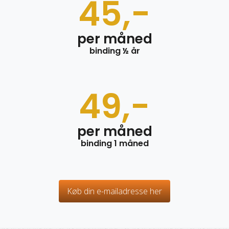
45,-
per måned
binding ½ år
49,-
per måned
binding 1 måned
Køb din e-mailadresse her