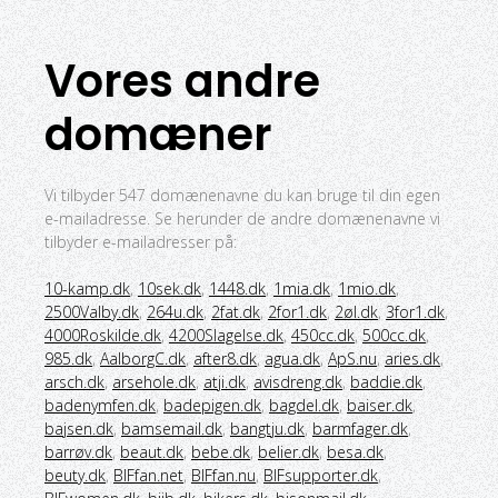
Vores andre
domæner
Vi tilbyder 547 domænenavne du kan bruge til din egen
e-mailadresse. Se herunder de andre domænenavne vi
tilbyder e-mailadresser på:
10-kamp.dk
,
10sek.dk
,
1448.dk
,
1mia.dk
,
1mio.dk
,
2500Valby.dk
,
264u.dk
,
2fat.dk
,
2for1.dk
,
2øl.dk
,
3for1.dk
,
4000Roskilde.dk
,
4200Slagelse.dk
,
450cc.dk
,
500cc.dk
,
985.dk
,
AalborgC.dk
,
after8.dk
,
agua.dk
,
ApS.nu
,
aries.dk
,
arsch.dk
,
arsehole.dk
,
atji.dk
,
avisdreng.dk
,
baddie.dk
,
badenymfen.dk
,
badepigen.dk
,
bagdel.dk
,
baiser.dk
,
bajsen.dk
,
bamsemail.dk
,
bangtju.dk
,
barmfager.dk
,
barrøv.dk
,
beaut.dk
,
bebe.dk
,
belier.dk
,
besa.dk
,
beuty.dk
,
BIFfan.net
,
BIFfan.nu
,
BIFsupporter.dk
,