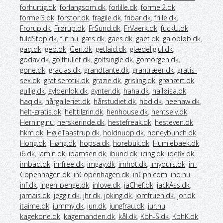
forhurtig.dk
,
forlangsom.dk
,
forlille.dk
,
formel2.dk
,
formel3.dk
,
forstor.dk
,
fragile.dk
,
fribar.dk
,
frille.dk
,
Frorup.dk
,
Frørup.dk
,
FrSund.dk
,
FrVaerk.dk
,
fuckU.dk
,
fuldStop.dk
,
fut.nu
,
gæs.dk
,
gaes.dk
,
gaet.dk
,
galopløb.dk
,
gaq.dk
,
geb.dk
,
Geri.dk
,
getlaid.dk
,
glædeligjul.dk
,
godav.dk
,
golfhullet.dk
,
golfsingle.dk
,
gomorgen.dk
,
gone.dk
,
gracias.dk
,
grandtante.dk
,
grantræer.dk
,
gratis-
sex.dk
,
gratiserotik.dk
,
grazie.dk
,
grisling.dk
,
grønært.dk
,
gullig.dk
,
gyldenlok.dk
,
gynter.dk
,
haha.dk
,
halløjsa.dk
,
haq.dk
,
hårgalleriet.dk
,
hårstudiet.dk
,
hbd.dk
,
heehaw.dk
,
helt-gratis.dk
,
helttilgrin.dk
,
henhouse.dk
,
hentselv.dk
,
Herning.nu
,
herskerinde.dk
,
hestefreak.dk
,
hesteven.dk
,
hkm.dk
,
HøjeTaastrup.dk
,
holdnuop.dk
,
honeybunch.dk
,
Hong.dk
,
Høng.dk
,
hopsa.dk
,
horebuk.dk
,
Humlebaek.dk
,
i6.dk
,
iamin.dk
,
ibamsen.dk
,
ibund.dk
,
icing.dk
,
idefix.dk
,
imbad.dk
,
imfree.dk
,
imgay.dk
,
imhot.dk
,
imyours.dk
,
in-
Copenhagen.dk
,
inCopenhagen.dk
,
inCph.com
,
ind.nu
,
inf.dk
,
ingen-penge.dk
,
inlove.dk
,
jaChef.dk
,
jackAss.dk
,
jamais.dk
,
jeggir.dk
,
jhr.dk
,
joking.dk
,
jomfruen.dk
,
jor.dk
,
jtaime.dk
,
jummy.dk
,
jun.dk
,
jungfrau.dk
,
jur.nu
,
kagekone.dk
,
kagemanden.dk
,
kål.dk
,
Kbh-S.dk
,
KbhK.dk
,