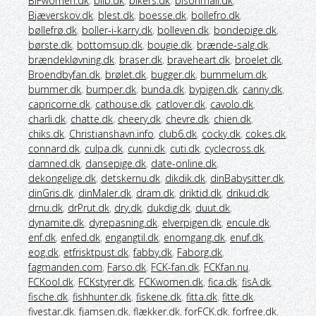
BIFwomen.dk
,
biib.dk
,
bikers.dk
,
bisonmail.dk
,
Bjæverskov.dk
,
blest.dk
,
boesse.dk
,
bollefro.dk
,
bøllefrø.dk
,
boller-i-karry.dk
,
bolleven.dk
,
bondepige.dk
,
børste.dk
,
bottomsup.dk
,
bougie.dk
,
brænde-salg.dk
,
brændekløvning.dk
,
braser.dk
,
braveheart.dk
,
broelet.dk
,
Broendbyfan.dk
,
brølet.dk
,
bugger.dk
,
bummelum.dk
,
bummer.dk
,
bumper.dk
,
bunda.dk
,
bypigen.dk
,
canny.dk
,
capricorne.dk
,
cathouse.dk
,
catlover.dk
,
cavolo.dk
,
charli.dk
,
chatte.dk
,
cheery.dk
,
chevre.dk
,
chien.dk
,
chiks.dk
,
Christianshavn.info
,
club6.dk
,
cocky.dk
,
cokes.dk
,
connard.dk
,
culpa.dk
,
cunni.dk
,
cuti.dk
,
cyclecross.dk
,
damned.dk
,
dansepige.dk
,
date-online.dk
,
dekongelige.dk
,
detskernu.dk
,
dikdik.dk
,
dinBabysitter.dk
,
dinGris.dk
,
dinMaler.dk
,
dram.dk
,
driktid.dk
,
drikud.dk
,
drnu.dk
,
drPrut.dk
,
dry.dk
,
dukdig.dk
,
duut.dk
,
dynamite.dk
,
dyrepasning.dk
,
elverpigen.dk
,
encule.dk
,
enf.dk
,
enfed.dk
,
engangtil.dk
,
enomgang.dk
,
enuf.dk
,
eog.dk
,
etfrisktpust.dk
,
fabby.dk
,
Faborg.dk
,
fagmanden.com
,
Farso.dk
,
FCK-fan.dk
,
FCKfan.nu
,
FCKool.dk
,
FCKstyrer.dk
,
FCKwomen.dk
,
fica.dk
,
fisA.dk
,
fische.dk
,
fishhunter.dk
,
fiskene.dk
,
fitta.dk
,
fitte.dk
,
fivestar.dk
,
fjamsen.dk
,
flækker.dk
,
forFCK.dk
,
forfree.dk
,